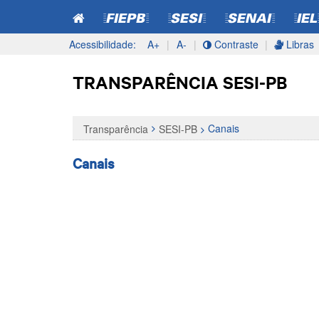
=FIEPB=
=SESI=
=SENAI=
=IEL
Acessibilidade:
A+
|
A-
|
Contraste
|
Libras
Pular
Pular
para o
para
TRANSPARÊNCIA SESI-PB
conteúdo
o
menu
Canais
Transparência
SESI-PB
Canais