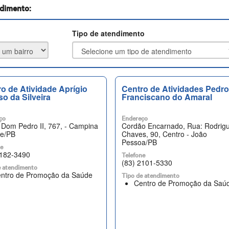
ndimento:
Tipo de atendimento
o de Atividade Aprígio
Centro de Atividades Pedro
so da Silveira
Franciscano do Amaral
ço
Endereço
 Dom Pedro II, 767, - Campina
Cordão Encarnado, Rua: Rodrig
e/PB
Chaves, 90, Centro - João
Pessoa/PB
ne
3182-3490
Telefone
(83) 2101-5330
e atendimento
ntro de Promoção da Saúde
Tipo de atendimento
Centro de Promoção da Saú