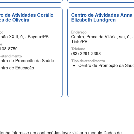
o de Atividades Corálio
Centro de Atividades Anna
s de Oliveira
Elizabeth Lundgren
ço
Endereço
João XXIII, 0, - Bayeux/PB
Centro, Praça da Vitória, s/n, 0, -
Tinto/PB
ne
2108-8750
Telefone
(83) 3291-2393
e atendimento
ntro de Promoção da Saúde
Tipo de atendimento
Centro de Promoção da Saú
ntro de Educação
enha interesse em conhecê-las favor visitar o módulo Dados de