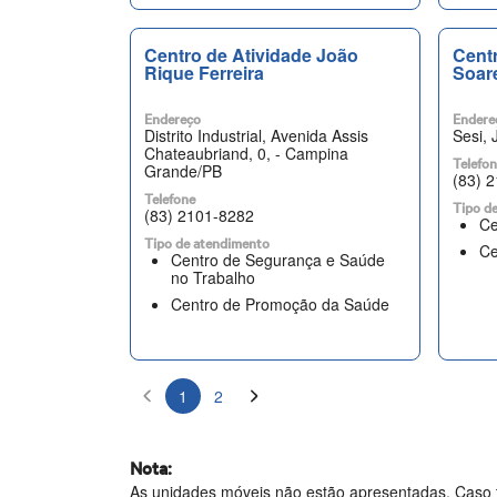
Centro de Atividade João
Centr
Rique Ferreira
Soare
Endereço
Endere
Distrito Industrial, Avenida Assis
Sesi, 
Chateaubriand, 0, - Campina
Telefo
Grande/PB
(83) 
Telefone
Tipo d
(83) 2101-8282
Ce
Tipo de atendimento
Ce
Centro de Segurança e Saúde
no Trabalho
Centro de Promoção da Saúde
1
2
Nota:
As unidades móveis não estão apresentadas. Caso t