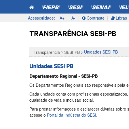
=FIEPB=
=SESI=
=SENAI=
=IEL
Acessibilidade:
A+
|
A-
|
Contraste
|
Libras
Pular
Pular
para o
para
TRANSPARÊNCIA SESI-PB
conteúdo
o
menu
Unidades SESI PB
Transparência
SESI-PB
Unidades SESI PB
Departamento Regional - SESI-PB
Os Departamentos Regionais são responsáveis pela exe
Cada unidade conta com profissionais especializados
qualidade de vida e inclusão social.
Para prestar informações e esclarecer dúvidas sobre 
acesse o
Portal da Indústria do SESI
.